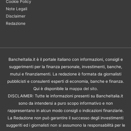
Cookie Policy
Note Legali
Disclaimer
Redazione
BancheItalia.it è il portale italiano con informazioni, consigli e
suggerimenti per la finanza personale, investimenti, banche,
mutui e finanziamenti. La redazione è formata da giornalisti
pubblicisti e consulenti esperti di economia, banche e finanza.
Qui è disponibile la
mappa del sito
.
DISCLAIMER: Tutte le informazioni presenti su BancheItalia.it
sono da intendersi a puro scopo informativo e non
rappresentano in alcun modo consigli o indicazioni finanziarie.
La Redazione non può garantire il successo degli investimenti
suggeriti ed i giornalisti non si assumono la responsabilità per le