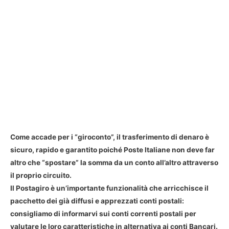
Come accade per i “
giroconto
”, il trasferimento di denaro è
sicuro, rapido e garantito poiché Poste Italiane non deve far
altro che “spostare” la somma da un conto all’altro attraverso
il proprio circuito.
Il
Postagiro è un’importante funzionalità
che arricchisce il
pacchetto dei già diffusi e apprezzati conti postali:
consigliamo di informarvi sui conti correnti postali per
valutare le loro caratteristiche in alternativa ai conti Bancari.