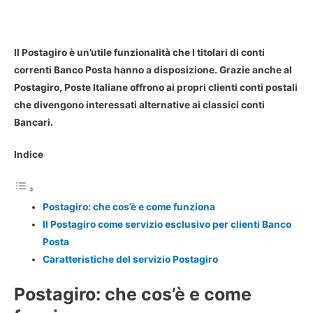
Il Postagiro è un’utile funzionalità che I titolari di conti
correnti Banco Posta hanno a disposizione. Grazie anche al
Postagiro, Poste Italiane offrono ai propri clienti conti postali
che divengono interessati alternative ai classici conti
Bancari.
Indice
Postagiro: che cos’è e come funziona
Il Postagiro come servizio esclusivo per clienti Banco
Posta
Caratteristiche del servizio Postagiro
Postagiro: che cos’è e come