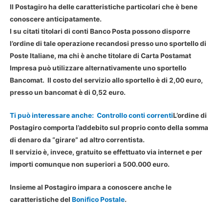
Il
Postagiro
ha delle caratteristiche particolari che è bene
conoscere anticipatamente.
I su citati titolari di
conti Banco Posta
possono disporre
l’ordine di tale operazione recandosi presso uno sportello di
Poste Italiane, ma chi è anche titolare di
Carta Postamat
Impresa può utilizzare alternativamente uno sportello
Bancomat. Il costo del servizio allo sportello è di 2,00 euro,
presso un bancomat è di 0,52 euro.
Ti può interessare anche:
Controllo conti correnti
L’
ordine di
Postagiro
comporta l’addebito sul proprio conto della somma
di denaro da “girare” ad altro correntista.
Il servizio è, invece, gratuito se effettuato via internet e per
importi comunque non superiori a 500.000 euro.
Insieme al Postagiro impara a conoscere anche le
caratteristiche del
Bonifico Postale
.