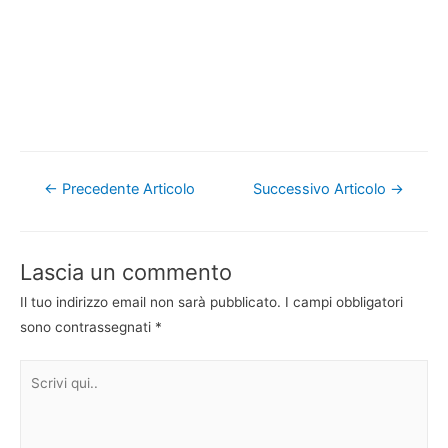
Navigazione
←
Precedente Articolo
Successivo Articolo
→
articoli
Lascia un commento
Il tuo indirizzo email non sarà pubblicato.
I campi obbligatori
sono contrassegnati
*
Scrivi
qui..